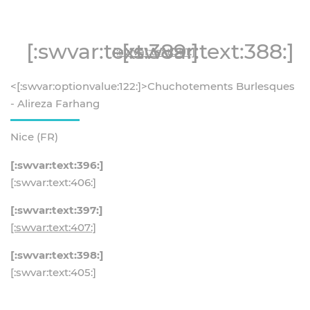
[:swvar:text:389:]
[:swvar:text:388:]
[:swvar:text:391:]
<[:swvar:optionvalue:122:]>Chuchotements Burlesques
- Alireza Farhang
Nice (FR)
[:swvar:text:396:]
[:swvar:text:406:]
[:swvar:text:397:]
[:swvar:text:407:]
[:swvar:text:398:]
[:swvar:text:405:]